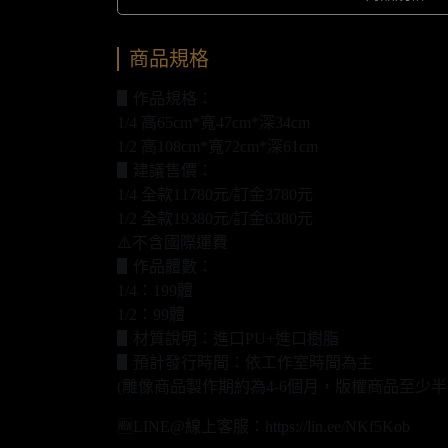
商品規格
▋作品規格：
1/4 高65cm*寬47cm*深34cm
1/2 高108cm*寬72cm*深61cm
▋建議售價：
1/4 全款11780元/訂金3780元
1/2 全款19380元/訂金6380元
⚠️不含國際運費
▋作品體數：
1/4：199體
1/2：99體
▋材質說明：進口PU+進口樹脂
▋預計發行時間：依工作室時間為主
(雕像商品製作期約為4-6個月，版權商品至少半
🆕LINE@線上客服：https://lin.ee/NKf5Kob