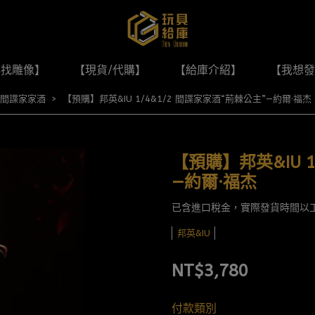
尋找雕像】
【現貨/代購】
【給庫介紹】
【我想發
間諜家家酒
【預購】邦英&IU 1/4&1/2 間諜家家酒“荊棘公主”—約爾·福杰
【預購】邦英&IU 1
—約爾·福杰
已含進口稅金，實際發貨時間以
邦英&IU
NT$3,780
付款類別