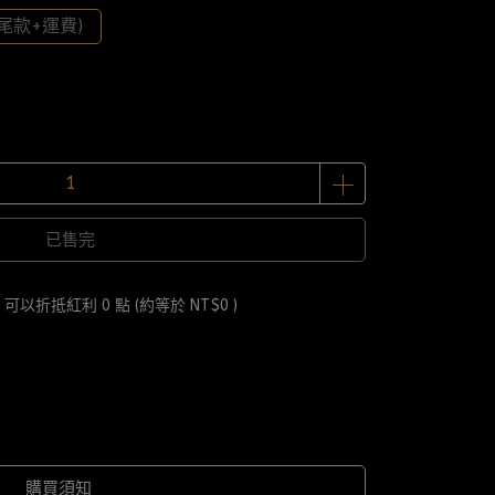
尾款+運費)
已售完
 」可以折抵紅利
0
點 (約等於
NT$0
)
購買須知