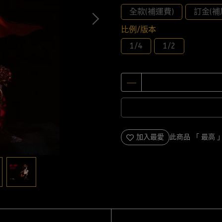
全款(補運費)
訂金(補
比例/版本
1/4
1/2
加入最愛
此商品 「 最高