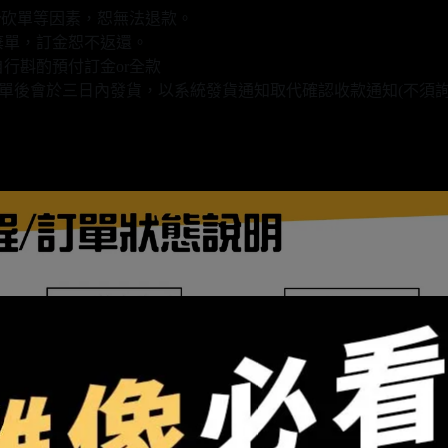
r砍單等因素，恕無法退款。
棄單，訂金恕不返還。
行斟酌預付訂金or全款
款填單後會於三日內發貨，以系統發貨通知取代確認收款通知(不須