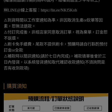
(雕像商品製作期約為4-6個月，版權商品至少半年以上)
🆕LINE@線上客服：https://lin.ee/NKf5Kob
⚠️到貨時間以工作室通知為準，非因取消生產or砍單等因
素，恕無法退款。
⚠️付訂完成後，非經店家同意取消訂單，視為棄單，訂金恕
不返還。
⚠️刷卡免手續費，尾款不提供刷卡，預購時請自行斟酌預付
訂金or全款
⚠️補款時以簡訊通知(請於七日內完成)，補款填單後會於三
日內發貨，以系統發貨通知取代確認收款通知(不須詢問是
否有收到款項)
購買須知