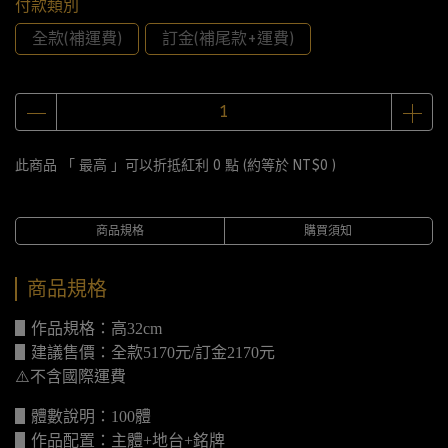
付款類別
全款(補運費)
訂金(補尾款+運費)
此商品 「 最高 」可以折抵紅利
0
點 (約等於
NT$0
)
商品規格
購買須知
商品規格
▋作品規格：高32cm
▋建議售價：全款5170元/訂金2170元
⚠️不含國際運費
▋體數說明：100體
▋作品配置：主體+地台+銘牌