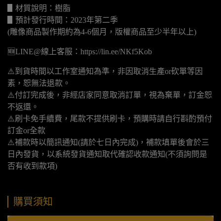
▋材質說明：樹脂
▋預計發行時間：2023年第二季
(雕像商品製作期約為4-6個月，版權商品至少半年以上)
🆕LINE@線上客服：https://lin.ee/NKf5Kob
⚠️到貨時間以工作室通知為準，非因取消生產or砍單等因
素，恕無法退款。
⚠️付訂完成後，非經店家同意取消訂單，視為棄單，訂金恕
不返還。
⚠️刷卡免手續費，尾款不提供刷卡，預購時請自行斟酌預付
訂金or全款
⚠️補款時以簡訊通知(請於七日內完成)，補款填單後會於三
日內發貨，以系統發貨通知取代確認收款通知(不須詢問是
否有收到款項)
購買須知