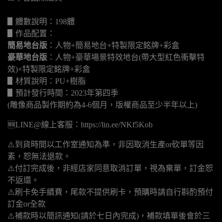
▋體數說明：198體
▋作品配置：
簡易地台版
：人物+簡易地台+特製限定銘牌+彩盒
豪華地台版
：人物+豪華場景特效地台(帶大型紅色衝擊特
效)+特製限定銘牌+彩盒
▋材質說明：PU+樹脂
▋預計發行時間：2023年第四季
(雕像商品製作期約為4-6個月，版權商品至少半年以上)
🆕LINE@線上客服：https://lin.ee/NKf5Kob
⚠️到貨時間以工作室通知為準，非因取消生產or砍單等因
素，恕無法退款。
⚠️付訂完成後，非經店家同意取消訂單，視為棄單，訂金恕
不返還。
⚠️刷卡免手續費，尾款不提供刷卡，預購時請自行斟酌預付
訂金or全款
⚠️補款時以簡訊通知(請於七日內完成)，補款填單後會於三