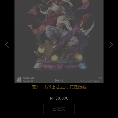
魔方｜1/6上弦之六 花魁墮姬
NT$8,000
已售完