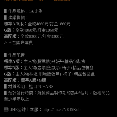
▋作品規格：1/6比例
▋建議售價：
標準A/B版：
全款4860元/訂金1860元
G版：
全款4860元/訂金1860元
高配版：
全款8300元/訂金3300元
⚠️不含國際運費
▋作品配置：
標準A版：
主人物(標準臉)+椅子+精品包裝盒
標準B版：
主人物(崩壞臉張嘴)+椅子+精品包裝盒
G版：
主人物(裸體 崩壞臉張嘴)+椅子+精品包裝盒
高配版：標準A
版
+
G版
▋材質說明：進口PU+ABS
▋預計發行時間：雕像商品製作期約為4-6個月，版權商品
至少半年以上
🆕LINE@線上客服：https://lin.ee/NKf5Kob