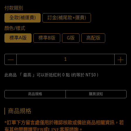
付款類別
全款(補運費)
訂金(補尾款+運費)
顏色/樣式
標準A版
標準B版
G版
高配版
此商品 「 最高 」可以折抵紅利
0
點 (約等於
NT$0
)
商品規格
購買須知
商品規格
*訂單下方留言處僅用於確認核款或備註商品相關資訊，若
有其他問題請至FB或LINE客服諮詢。