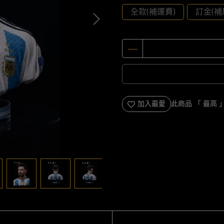
全款(補運費)
訂金(補
加入最愛
此商品 「 最高