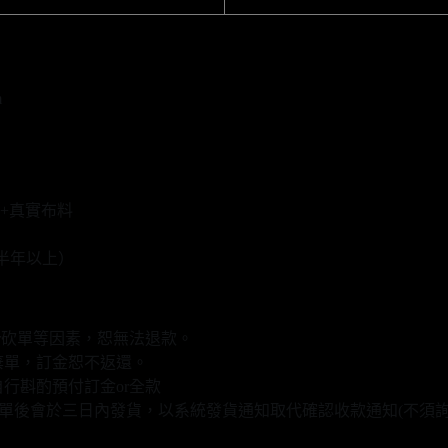
m
+真實布料
半年以上）
r砍單等因素，恕無法退款。
棄單，訂金恕不返還。
行斟酌預付訂金or全款
款填單後會於三日內發貨，以系統發貨通知取代確認收款通知(不須