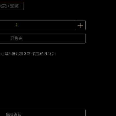
尾款+運費)
已售完
 」可以折抵紅利
0
點 (約等於
NT$0
)
購買須知