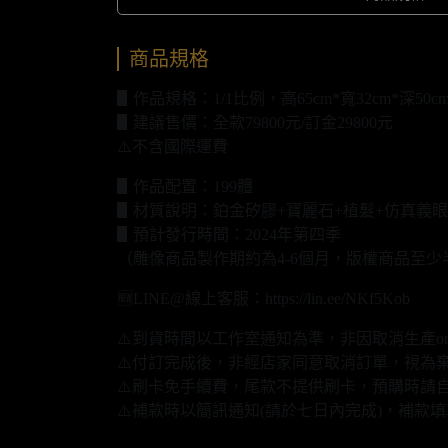
商品規格
▋作品規格：1/1比例，高65cm*寬32cm*深50c
▋建議售價：全款79800元/訂金29800元
⚠️不含國際運費
▋作品配置：199體
▋材質說明：鉑金矽膠+寶麗石+植髮+仿真義眼
▋預計發行時間：2024年第四季
（雕像商品製作期約為4-6個月，版權商品至少
🆕LINE@線上客服：https://lin.ee/NKf5Kob
⚠️到貨時間以工作室通知為準，非因取消生產o
⚠️付訂完成後，非經店家同意取消訂單，視為
⚠️刷卡免手續費，尾款不提供刷卡，預購時請自
⚠️補款時以簡訊通知(請於七日內完成)，補