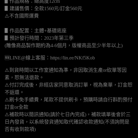
▋作品規格：總高度12cm
▋建議售價：全款1560元/訂金560元
⚠️不含國際運費
▋作品配置：主體+基礎底座
▋預計發行時間：2023年第三季
(雕像商品製作期約為4-6個月，版權商品至少半年以上)
🆕LINE@線上客服：https://lin.ee/NKf5Kob
⚠️到貨時間以工作室通知為準，非因取消生產or砍單等因
素，恕無法退款。
⚠️付訂完成後，非經店家同意取消訂單，視為棄單，訂金恕
不返還。
⚠️刷卡免手續費，尾款不提供刷卡，預購時請自行斟酌預付
訂金or全款
⚠️補款時以簡訊通知(請於七日內完成)，補款填單後會於三
日內發貨，以系統發貨通知取代確認收款通知(不須詢問是
否有收到款項)