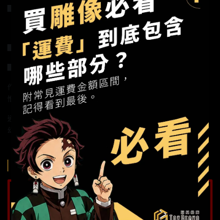
▋建議售價：全款2100元，訂金1000元
（已含國際運費）
▋預計發行時間：2020年3月
▋作品說明：
作品以蒸汽朋克風格元素為主，將各種動物形象以擬人化的手法，
惟妙惟肖的展示出來，每件作品背後都有一個有趣的故事。
通過作品也表達了鐮田光司先生對生活的熱愛，充滿了浪漫，夢
幻，情趣。
購買須知