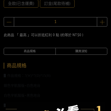
全款(已含運費)
訂金(尾款待補)
此商品 「 最高 」可以折抵紅利
0
點 (約等於
NT$0
)
商品規格
購買須知
商品規格
▋作品規格：7(W)*7(D)*15(H)
銀色宇航服版+白色地台
白色宇航服版+黑色地台
▋材質說明：樹脂塗裝完成品