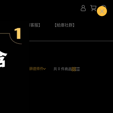
問】
【給庫客服】
【給庫社群】
所有篩選條件
共 0 件商品