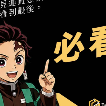
很抱歉，無商品符合篩選
請重新輸入篩選