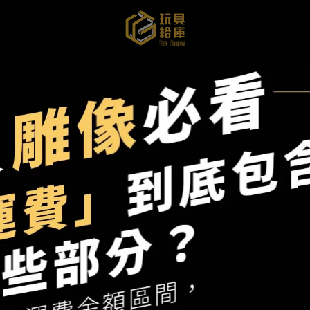
尋找雕像】
【現貨/代購】
【給庫介紹】
【我想發
頁商品
排序
價格