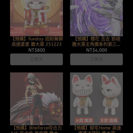
【預購】Funday 招財舞獅
【預購】櫻花 吉吉 邪視
高速婆婆 膽大黨 251223
膽大黨主角團系列第三彈
251216
NT$800
NT$4,000
已售完
已售完
【預購】BiteForce咬合力
【預購】御宅Home 高速