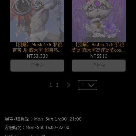
【預購】Mask 1/6 邪視
【預購】Biubiu 1/6 邪視
吉吉 Jiji 膽大黨 超自然武
婆婆 膽大黨高速婆婆cos系
裝當噠當 250707
列 超高速婆婆 第二彈
NT$3,530
NT$910
250620
已售完
已售完
1
1
2
展場/取貨點：Mon-Sun 14:00-21:00
客服時間：Mon-Sat 14:00-22:00