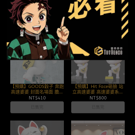
高速婆婆 膽大黨 鬼滅之刃
速婆婆系列第四彈 膽大黨
251203
251126
NT$550
NT$800
已售完
已售完
【預購】GOODS穀子 奔跑
【預購】Hit Face砸臉 站
高速婆婆 封面名場面 膽大
立高速婆婆 高速婆婆系列
黨 251125
第二彈 膽大黨 251121
NT$410
NT$800
已售完
已售完