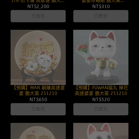
1/6 厄卡倫 高倉健 膽大黨
婆婆冰箱貼 膽大黨
DANDADAN系列 第一彈
251211
NT$2,200
NT$310
(雙版本) 251215
已售完
已售完
【預購】MAR 躺賺高速婆
【預購】FUWAN福丸 捧花
婆 膽大黨 251210
高速婆婆 膽大黨 251210
NT$650
NT$520
已售完
已售完