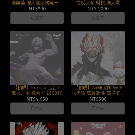
速婆婆 膽大黨系列第一彈
性感反派 斜視 膽大黨
251110
251013
NT$800
NT$2,000
已售完
已售完
【預購】Karasu 吉吉Jiji
【預購】A+研究所 WCF
邪惡之眼 膽大黨 250919
厄卡倫 高倉健 & 高速婆婆
膽大黨全明星第二彈
NT$4,650
NT$500
250917
已售完
已售完