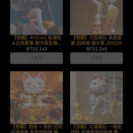
【預購】ArtCast 綾瀨桃
【預購】可藝模玩 高速婆
＆白鳥愛羅 膽大黨名場面
婆 招財貓 膽大黨 260206
01 260211
NT$3,140
NT$1,040
已售完
已售完
【預購】物語 + 來財 招財
【預購】太陽模玩 一桶金
高速婆婆 家有招財貓 膽大
招財 高速婆婆招財貓 膽大