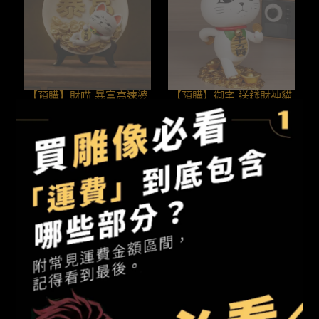
【預購】財喵 暴富高速婆
【預購】御宅 送錢財神貓
婆 膽大黨 251209
高速婆婆 膽大黨 251206
NT$760
NT$650
已售完
已售完
【預購】FUWAN福丸 炎柱
【預購】Hit Face砸臉 高