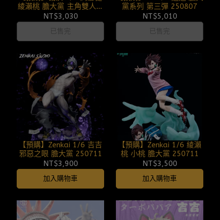
綾瀨桃 膽大黨 主角雙人組
黨系列 第三彈 250807
250811
NT$3,030
NT$5,010
已售完
已售完
【預購】Zenkai 1/6 吉吉
【預購】Zenkai 1/6 綾瀨
邪惡之眼 膽大黨 250711
桃 小桃 膽大黨 250711
NT$3,900
NT$3,500
加入購物車
加入購物車