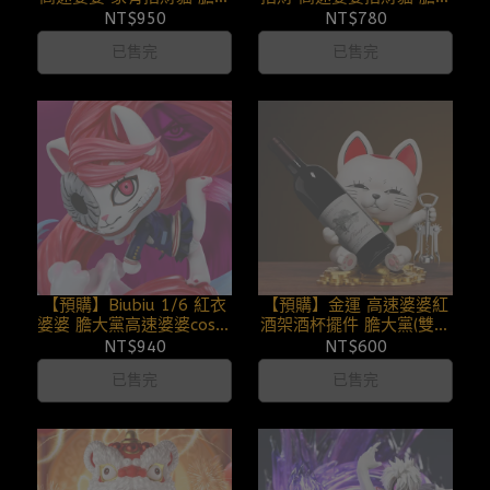
黨馬年來財系列第二彈
黨 251231
NT$950
NT$780
260108
已售完
已售完
【預購】Biubiu 1/6 紅衣
【預購】金運 高速婆婆紅
婆婆 膽大黨高速婆婆cos系
酒架酒杯擺件 膽大黨(雙版
列 第三彈 251229
本) 251226
NT$940
NT$600
已售完
已售完