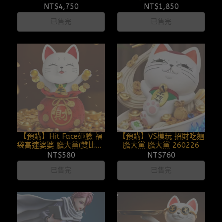
260429
NT$4,750
NT$1,850
已售完
已售完
【預購】Hit Face砸臉 福
【預購】VS模玩 招財吃麵
袋高速婆婆 膽大黨(雙比例)
膽大黨 膽大黨 260226
260324
NT$580
NT$760
已售完
已售完