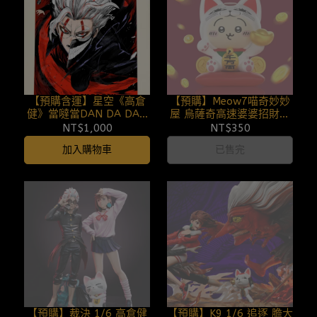
【預購含運】星空《高倉
【預購】Meow7喵奇妙妙
健》當噠當DAN DA DAN
屋 烏薩奇高速婆婆招財貓
膽大黨綾瀨桃Takakura
擺 吉伊卡哇+膽大黨
NT$1,000
NT$350
Ken動漫二次元裝飾畫
250819
加入購物車
已售完
250825
【預購】裁決 1/6 高倉健
【預購】K9 1/6 追逐 膽大