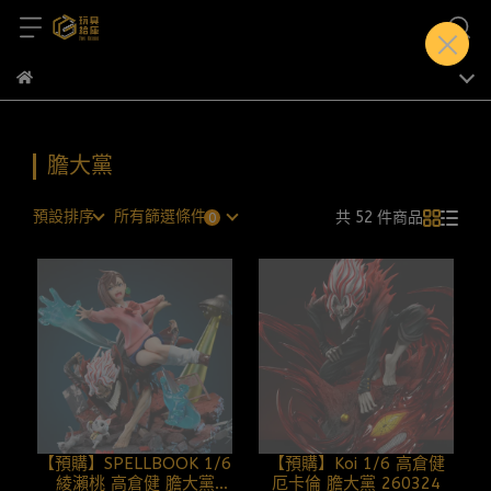
膽大黨
預設排序
所有篩選條件
共 52 件商品
【預購】SPELLBOOK 1/6
【預購】Koi 1/6 高倉健
綾瀨桃 高倉健 膽大黨
厄卡倫 膽大黨 260324