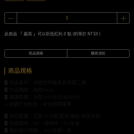
此商品 「 最高 」可以折抵紅利
0
點 (約等於
NT$0
)
商品規格
購買須知
商品規格
▋作品系列：海賊世界載具系列第二彈
▋作品規格：高約14cm
▋建議售價：全款2600元/訂金800元
⚠️金額已含稅金，未含國際運費
▋作品配置：艾斯/火力船/藍底/報紙/海浪地台
▋材質說明：PU、透明件、PU亮油
▋預計發行時間：2022年第一季