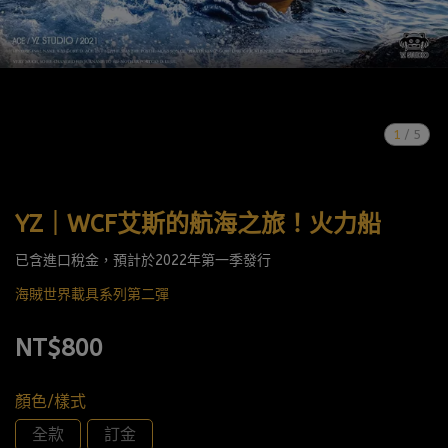
1
/
5
YZ｜WCF艾斯的航海之旅！火力船
已含進口稅金，預計於2022年第一季發行
海賊世界載具系列第二彈
NT$800
顏色/樣式
全款
訂金