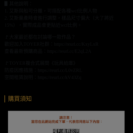
▋其他說明：
1. 艾斯與船可分離，可搭配各種wcf比例人物
2. 艾斯量產時會進行調整，樣品尺寸偏大（大了將近
15%），實際成品會更貼近wcf比例。
🚩大家最近都在討論哪一款作品？
歡迎加入TOYER社群：https://reurl.cc/KxyLxR
查看最新預購商品：https://reurl.cc/E2qL2A
🚩TOYER複合式展間《玩具給庫》
防疫因應措施：https://reurl.cc/L0vZRL
空間租賃說明：https://reurl.cc/kV43Zq
購買須知