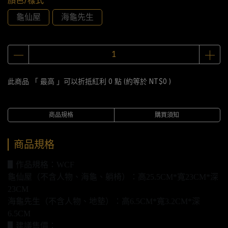
顏色/樣式
龜仙屋
海龜先生
此商品 「 最高 」可以折抵紅利
0
點 (約等於
NT$0
)
商品規格
購買須知
商品規格
▋作品規格：WCF
龜仙屋（不含人物、海龜、躺椅）：高25.5CM*寬23CM*深
23CM
海龜先生（不含人物、地墊）：高6.5CM*寬3.2CM*深
6.5CM
▋建議售價：