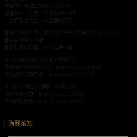
龜仙屋：全款2750元/訂金950元
海龜先生：全款1250元/訂金450元
⚠️金額已含稅金，未含國際運費
▋作品配置：龜仙屋附贈造景草坪加厚地墊30*30CM
▋材質說明：樹脂
▋預計發行時間：2022年第一季
🚩大家最近都在討論哪一款作品？
歡迎加入TOYER社群：https://reurl.cc/KxyLxR
查看最新預購商品：https://reurl.cc/E2qL2A
🚩TOYER複合式展間《玩具給庫》
防疫因應措施：https://reurl.cc/L0vZRL
空間租賃說明：https://reurl.cc/kV43Zq
購買須知