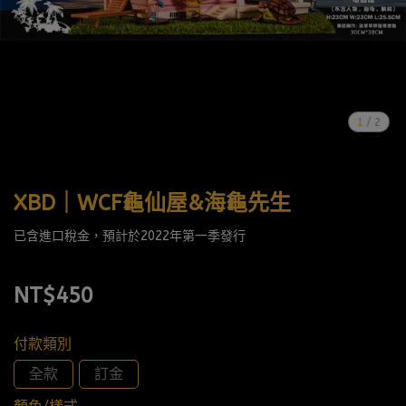
1
/
2
XBD｜WCF龜仙屋&海龜先生
已含進口稅金，預計於2022年第一季發行
NT$450
付款類別
全款
訂金