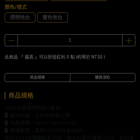
顏色/樣式
透明地台
實色地台
此商品 「 最高 」可以折抵紅利
0
點 (約等於
NT$0
)
商品規格
購買須知
商品規格
(地台可選擇透明色or實色)
▋系列名稱：九柱系列第三彈
▋作品規格：16(W)*13(D)*20(H)
▋建議售價：全款2550元/訂金850元
㊙️於TOYER預購此系列任一款九柱即可優惠100元，於訂金