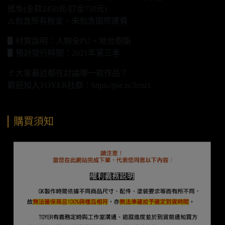
抵免(全款2450元/訂金750元)
⚠️包含所有稅金，未包含國際運費
▋材質說明：人物全PU + 地台樹脂
▋預計發行時間：2021年第三季
🚩大家最近都在討論哪一款作品？
歡迎加入TOYER社群：https://pse.is/3ctsct
購買須知