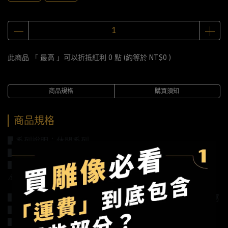
此商品 「 最高 」可以折抵紅利
0
點 (約等於
NT$0
)
商品規格
購買須知
商品規格
▋系列說明：休閒系列
▋作品規格：高21CM*寬17CM*深15.5CM
▋建議售價：全款2690元/訂金890元
⚠️金額已含稅金，未含國際運費
▋作品配置：地台可亮，可當夜燈，木牌背面可以自由書寫
▋材質說明：樹脂+PU+滴膠工藝
▋預計發行時間：2021第四季