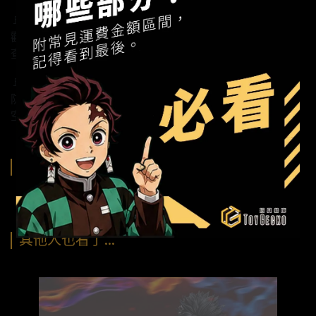
🚩大家最近都在討論哪一款作品？
歡迎加入TOYER社群：https://reurl.cc/KxyLxR
查看最新預購商品：https://reurl.cc/E2qL2A
🚩TOYER複合式展間《玩具給庫》
防疫因應措施：https://reurl.cc/L0vZRL
空間租賃說明：https://reurl.cc/kV43Zq
購買須知
其他人也看了…