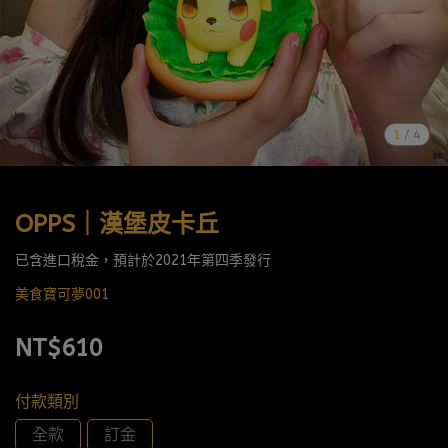
1
/
4
OPPS｜漢堡皮卡丘
已含進口稅金，預計於2021年第四季發行
美食寶可夢001
NT$610
付款類別
全款
訂金