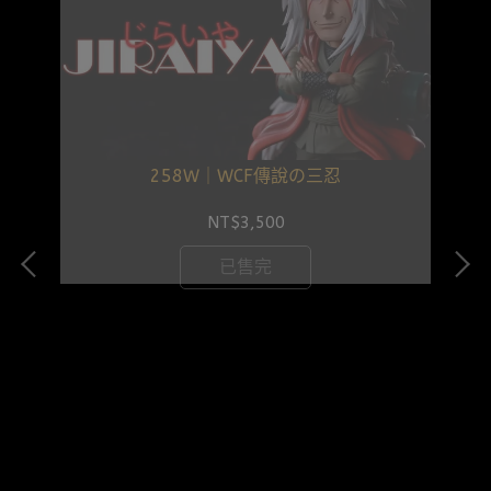
258W｜WCF傳說の三忍
NT$3,500
已售完