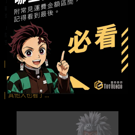
🚩大家最近都在討論哪一款作品？
歡迎加入TOYER社群：https://reurl.cc/KxyLxR
查看最新預購商品：https://reurl.cc/E2qL2A
🚩TOYER複合式展間《玩具給庫》
防疫因應措施：https://reurl.cc/L0vZRL
空間租賃說明：https://reurl.cc/kV43Zq
購買須知
其他人也看了…