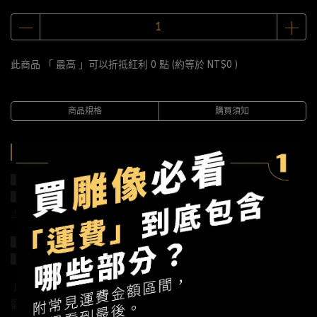
此商品 「 最高 」可以折抵紅利
0
點 (約等於
NT$0
)
商品規格
購買須知
商品規格
▋作品規格：1：6，確切尺寸待公布
▋建議售價：全款13360元/訂金4460元
⚠️金額已含稅金，未含國際運費
▋材質說明：樹脂
▋預計發行時間：2023年第四季
🚩大家最近都在討論哪一款作品？
歡迎加入TOYER社群：https://reurl.cc/KxyLxR