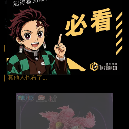
查看最新預購商品：https://reurl.cc/E2qL2A
🚩TOYER複合式展間《玩具給庫》
防疫因應措施：https://reurl.cc/L0vZRL
空間租賃說明：https://reurl.cc/kV43Zq
購買須知
其他人也看了…