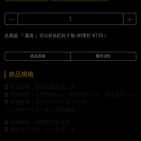
此商品 「 最高 」可以折抵紅利
0
點 (約等於
NT$0
)
商品規格
購買須知
商品規格
▋系列說明：無限列車篇第二彈
▋作品規格：人物高約8cm，場景總高20cm，底座直徑12cm
▋建議售價：全款3900元/訂金1500元
⚠️已含所有稅金，未含國際運費
▋材質說明：樹脂塗裝完成品
▋預計發行時間：2022年第一季