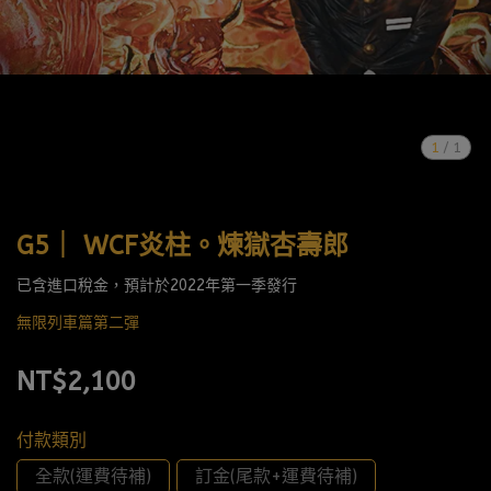
1
/
1
G5｜ WCF炎柱。煉獄杏壽郎
已含進口稅金，預計於2022年第一季發行
無限列車篇第二彈
NT$2,100
付款類別
全款(運費待補)
訂金(尾款+運費待補)