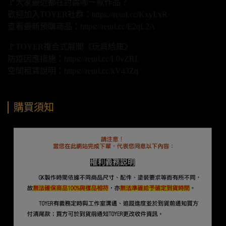
🚩大家最近都在討論哪一款作品？
歡迎加入TOYER社群：https://reurl.cc/KxyLxR
查看最新預購商品：https://reurl.cc/E2qL2A
🚩TOYER複合式展間《玩具給庫》
防疫因應措施：https://reurl.cc/L0vZRL
空間租賃說明：https://reurl.cc/kV43Zq
購買須知