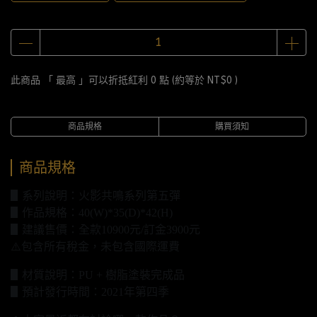
此商品 「 最高 」可以折抵紅利
0
點 (約等於
NT$0
)
商品規格
購買須知
商品規格
▋系列說明：火影共鳴系列第五彈
▋作品規格：40(W)*35(D)*42(H)
▋建議售價：全款10900元/訂金3900元
⚠️包含所有稅金，未包含國際運費
▋材質說明：PU + 樹脂塗裝完成品
▋預計發行時間：2021年第四季