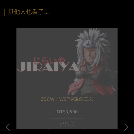
其他人也看了…
258W｜WCF傳說の三忍
NT$3,500
已售完