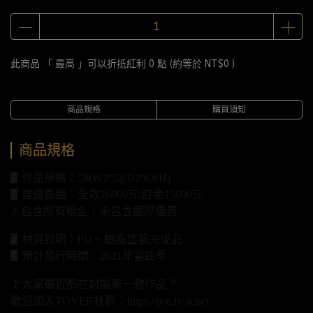
此商品 「 最高 」可以折抵紅利
0
點 (約等於
NT$0
)
商品規格
購買須知
商品規格
▋作品規格：58(W)*52(D)*63(H)
▋建議售價：全款26000元/訂金15000元
⚠️包含所有稅金，未包含國際運費
▋材質說明：PU + 樹脂塗裝完成品
▋預計發行時間：2021年第四季
🚩大家最近都在討論哪一款作品？
歡迎加入TOYER社群：https://pse.is/3ctsct