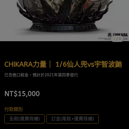
1
/
4
CHIKARA力量｜ 1/6仙人兜vs宇智波鼬
已含進口稅金，預計於2021年第四季發行
NT$15,000
付款類別
全款(運費待補)
訂金(尾款+運費待補)