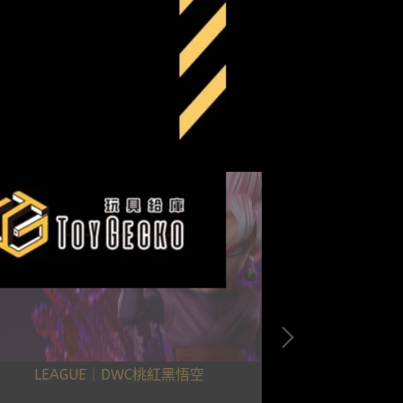
LEAGUE｜DWC桃紅黑悟空
LEAGUE