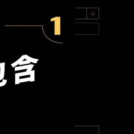
已售完
 」可以折抵紅利
0
點 (約等於
NT$0
)
購買須知