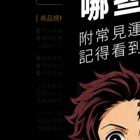
商品規格
▋作品規格：高12CM*寬9.5CM*深8CM
▋建議售價：全款1960元/訂金660元
⚠️金額已含稅金，未含國際運費
▋材質說明：PU+樹脂
▋預計發行時間：2021年第四季
▋作品包裝：寶麗龍+彩盒包裝+牛皮外箱
🚩大家最近都在討論哪一款作品？
歡迎加入TOYER社群：https://reurl.cc/KxyLxR
查看最新預購商品：https://reurl.cc/E2qL2A
🚩TOYER複合式展間《玩具給庫》
防疫因應措施：https://reurl.cc/L0vZRL
空間租賃說明：https://reurl.cc/kV43Zq