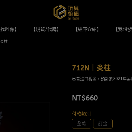
尋找雕像】
【現貨/代購】
【給庫介紹】
【我想發
｜炎柱
712N｜炎柱
已含進口稅金，預計於2021年
NT$660
付款類別
全款
訂金