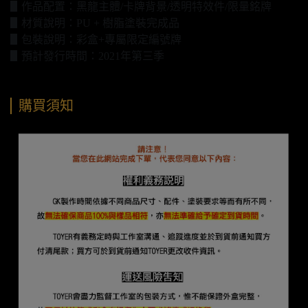
▋作品配置：黑龍主體/卡牌背景/透明特效件/限量銘牌
▋材質說明：PU + 樹脂塗裝完成品
▋包裝說明：彩盒+專屬限定編號牌
▋預計發行時間：2021年第三季
購買須知