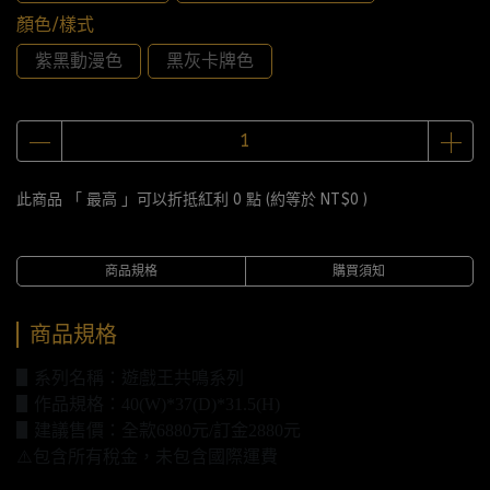
顏色/樣式
紫黑動漫色
黑灰卡牌色
此商品 「 最高 」可以折抵紅利
0
點 (約等於
NT$0
)
商品規格
購買須知
商品規格
▋系列名稱：遊戲王共鳴系列
▋作品規格：40(W)*37(D)*31.5(H)
▋建議售價：全款6880元/訂金2880元
⚠️包含所有稅金，未包含國際運費