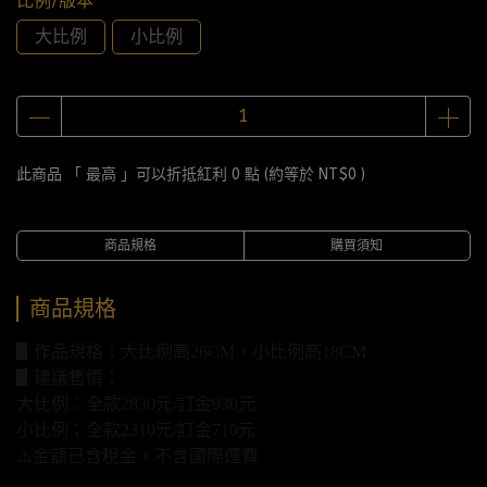
比例/版本
大比例
小比例
此商品 「 最高 」可以折抵紅利
0
點 (約等於
NT$0
)
商品規格
購買須知
商品規格
▋作品規格：大比例高26CM，小比例高18CM
▋建議售價：
大比例：全款2830元/訂金930元
小比例：全款2310元/訂金710元
⚠️金額已含稅金，不含國際運費