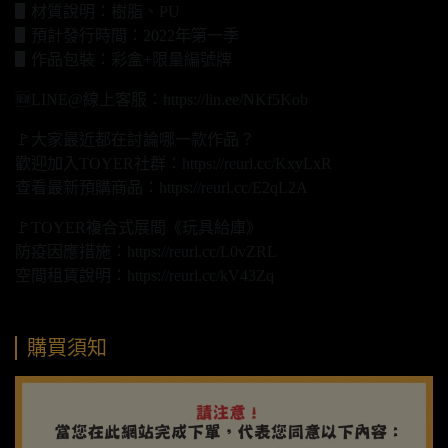
▋材質說明：樹脂、PU
▋預計發行時間：2022年第一季
▋作品包裝：彩盒+限量編號牌
🆕LINE@線上客服：https://lin.ee/NKf5Kob
🚩大家最近都在討論哪一款作品？
歡迎加入TOYER社群：https://reurl.cc/KxyLxR
查看最新預購商品：https://reurl.cc/E2qL2A
🚩TOYER複合式展間《玩具給庫》
防疫因應措施：https://reurl.cc/L0vZRL
空間租賃說明：https://reurl.cc/kV43Zq
購買須知