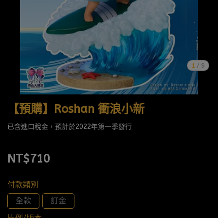
1
/
9
【預購】Roshan 衝浪小新
已含進口稅金，預計於2022年第一季發行
NT$710
付款類別
全款
訂金