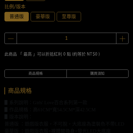
比例/版本
普通版
豪華版
至尊版
此商品 「 最高 」可以折抵紅利
0
點 (約等於
NT$0
)
商品規格
購買須知
商品規格
▋系列說明：Girls' Love百合系列第一款
▋作品規格：高61CM*寬54.5CM*深42.5CM
▋版本說明：
普通版 ：遊戲版衣服，不可脫，大底座為塗裝色不帶LED
豪華版 ：遊戲版衣服+裸體替換身+發光LED大底座