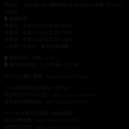
至尊版 ：蕾絲婚紗版+裸體替換身+遊戲版2B身體+發光LED
大底座
▋建議售價：
普通版：全款15490元/訂金5090元
豪華版：全款18320元/訂金6120元
至尊版：全款23040元/訂金7640元
⚠️金額已含稅金，未含國際運費
▋材質說明：樹脂、LED
▋預計發行時間：2022年第ㄧ至二季
🆕LINE@線上客服：https://lin.ee/NKf5Kob
🚩大家最近都在討論哪一款作品？
歡迎加入TOYER社群：https://reurl.cc/KxyLxR
查看最新預購商品：https://reurl.cc/E2qL2A
🚩TOYER複合式展間《玩具給庫》
防疫因應措施：https://reurl.cc/L0vZRL
空間租賃說明：https://reurl.cc/kV43Zq