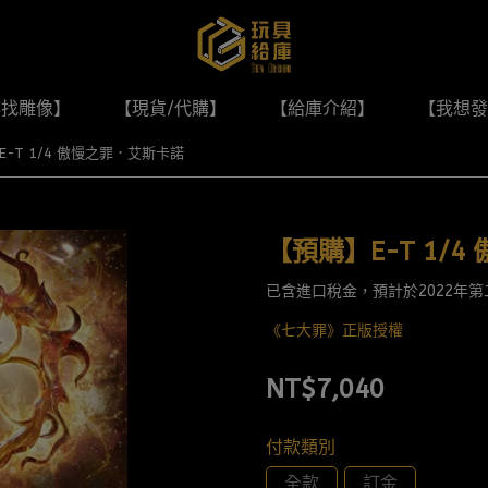
尋找雕像】
【現貨/代購】
【給庫介紹】
【我想發
-T 1/4 傲慢之罪．艾斯卡諾
【預購】E-T 1/
已含進口稅金，預計於2022年
《七大罪》正版授權
NT$7,040
付款類別
全款
訂金