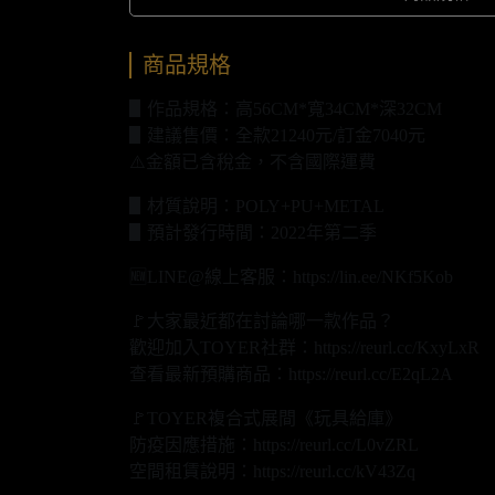
商品規格
▋作品規格：高56CM*寬34CM*深32CM
▋建議售價：全款21240元/訂金7040元
⚠️金額已含稅金，不含國際運費
▋材質說明：POLY+PU+METAL
▋預計發行時間：2022年第二季
🆕LINE@線上客服：https://lin.ee/NKf5Kob
🚩大家最近都在討論哪一款作品？
歡迎加入TOYER社群：https://reurl.cc/KxyLxR
查看最新預購商品：https://reurl.cc/E2qL2A
🚩TOYER複合式展間《玩具給庫》
防疫因應措施：https://reurl.cc/L0vZRL
空間租賃說明：https://reurl.cc/kV43Zq