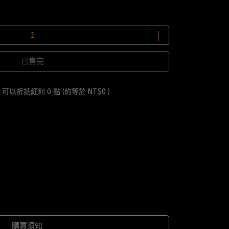
已售完
 」可以折抵紅利
0
點 (約等於
NT$0
)
購買須知