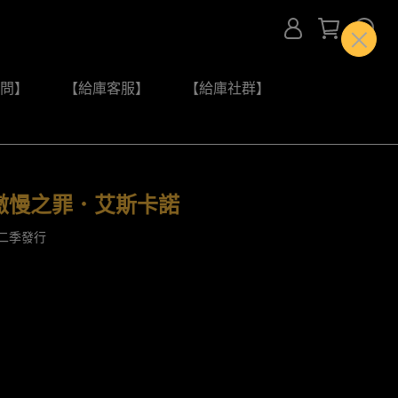
問】
【給庫客服】
【給庫社群】
4 傲慢之罪．艾斯卡諾
第二季發行