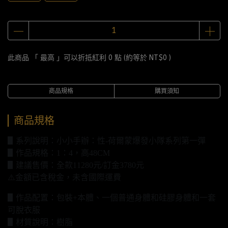
此商品 「 最高 」可以折抵紅利
0
點 (約等於
NT$0
)
商品規格
購買須知
商品規格
▋系列說明：小小手辦：性-荷爾蒙爆發小隊系列第一彈
▋作品規格：1：4，高48CM
▋建議售價：全款11280元/訂金3780元
⚠️金額已含稅金，未含國際運費
▋作品配置：包裝+本體、一個普通身體和硅膠身體和一套
可脫衣服
▋材質說明：樹脂