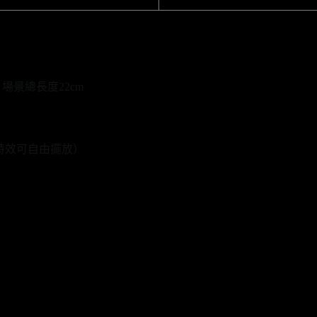
場景總長度22cm
特效可自由擺放）