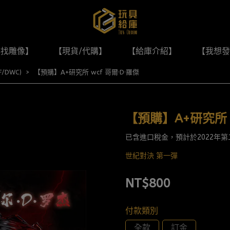
尋找雕像】
【現貨/代購】
【給庫介紹】
【我想發
F/DWC)
【預購】A+研究所 wcf 哥爾·D·羅傑
【預購】A+研究所 w
已含進口稅金，預計於2022年
世紀對決 第一彈
NT$800
付款類別
全款
訂金