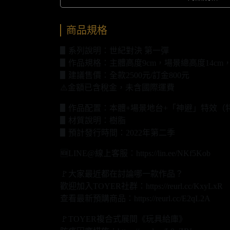
商品規格
▋系列說明：世紀對決 第一彈
▋作品規格：主體高度9cm，場景總高度14cm，
▋建議售價：全款2500元/訂金800元
⚠️金額已含稅金，未含國際運費
▋作品配置：本體+場景地台+「神避」特效（
▋材質說明：樹脂
▋預計發行時間：2022年第二季
🆕LINE@線上客服：https://lin.ee/NKf5Kob
🚩大家最近都在討論哪一款作品？
歡迎加入TOYER社群：https://reurl.cc/KxyLxR
查看最新預購商品：https://reurl.cc/E2qL2A
🚩TOYER複合式展間《玩具給庫》