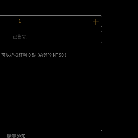
已售完
 」可以折抵紅利
0
點 (約等於
NT$0
)
購買須知