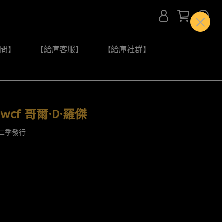
問】
【給庫客服】
【給庫社群】
cf 哥爾·D·羅傑
第二季發行