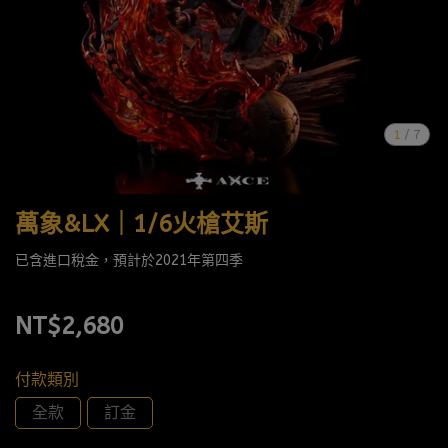
1
/
7
萬象&LX｜1/6火槍艾斯
已含進口稅金，預計於2021年第四季
NT$2,680
付款類別
全款
訂金