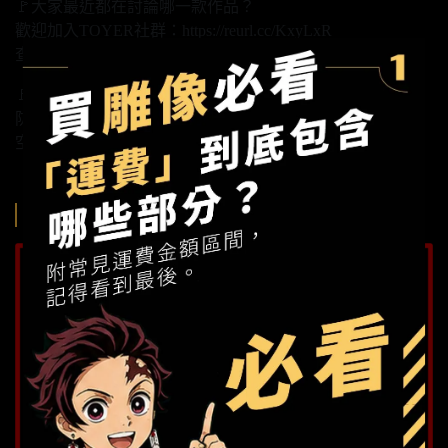
🚩大家最近都在討論哪一款作品？
歡迎加入TOYER社群：https://reurl.cc/KxyLxR
查看最新預購商品：https://reurl.cc/E2qL2A
🚩TOYER複合式展間《玩具給庫》
防疫因應措施：https://reurl.cc/L0vZRL
空間租賃說明：https://reurl.cc/kV43Zq
購買須知