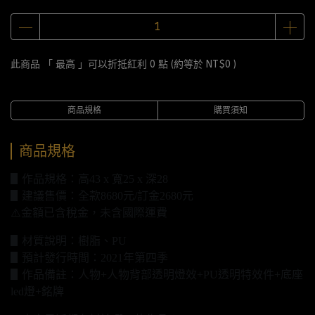
此商品 「 最高 」可以折抵紅利
0
點 (約等於
NT$0
)
商品規格
購買須知
商品規格
▋作品規格：高43 x 寬25 x 深28
▋建議售價：全款8680元/訂金2680元
⚠️金額已含稅金，未含國際運費
▋材質說明：樹脂、PU
▋預計發行時間：2021年第四季
▋作品備註：人物+人物背部透明燈效+PU透明特效件+底座
led燈+銘牌