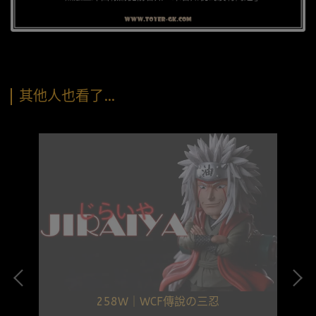
其他人也看了…
258W｜WCF傳說の三忍