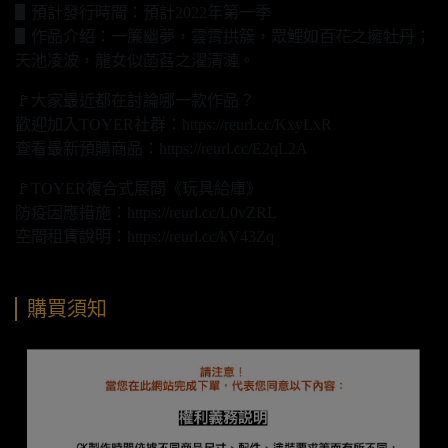
▋預計發行時間：預計2022年第一季
▋作品介绍：一簾幽夢，雲霄拱簇，眾鯉如百花之擁牡丹；
天池凌波，龍女似菡萏之濯清漣。
🚩大家最近都在討論哪一款作品？
歡迎加入TOYER社群：https://reurl.cc/KxyLxR
查看最新預購商品：https://reurl.cc/E2qL2A
🚩TOYER複合式展間《玩具給庫》
防疫因應措施：https://reurl.cc/L0vZRL
空間租賃說明：https://reurl.cc/kV43Zq
購買須知