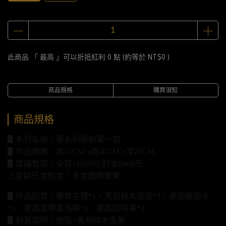
此商品 「 最高 」可以折抵紅利
0
點 (約等於
NT$0
)
商品規格
購買須知
商品規格
▋系列名稱：夢系列原創第一部
▋作品規格：高45CM x寬40CM x深25CM
▋建議售價：全款16000元/訂金6000元
⚠️金額已含稅金，未含國際運費
▋作品配置：雕像主體*1，黑胡桃木底座*1，產品編號卡
*1，產品宣傳畫海報*1，產品說明書*1
▋材質說明：樹脂+黑胡桃木支架