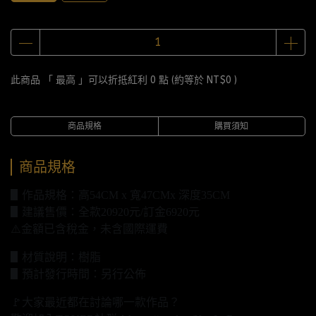
此商品 「 最高 」可以折抵紅利
0
點 (約等於
NT$0
)
商品規格
購買須知
商品規格
▋作品規格：高54CM x 寬47CMx 深度35CM
▋建議售價：全款20920元/訂金6920元
⚠️金額已含稅金，未含國際運費
▋材質說明：樹脂
▋預計發行時間：另行公佈
🚩大家最近都在討論哪一款作品？