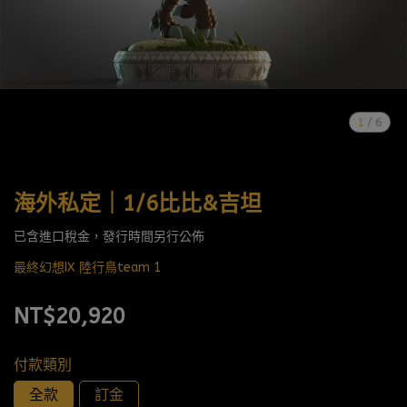
1
/
6
海外私定｜1/6比比&吉坦
已含進口稅金，發行時間另行公佈
最終幻想IX 陸行鳥team 1
NT$20,920
付款類別
全款
訂金